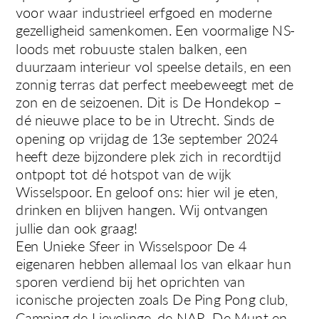
voor waar industrieel erfgoed en moderne 
gezelligheid samenkomen. Een voormalige NS-
loods met robuuste stalen balken, een 
duurzaam interieur vol speelse details, en een 
zonnig terras dat perfect meebeweegt met de 
zon en de seizoenen. Dit is De Hondekop – 
dé nieuwe place to be in Utrecht. Sinds de 
opening op vrijdag de 13e september 2024 
heeft deze bijzondere plek zich in recordtijd 
ontpopt tot dé hotspot van de wijk 
Wisselspoor. En geloof ons: hier wil je eten, 
drinken en blijven hangen. Wij ontvangen 
jullie dan ook graag!
Een Unieke Sfeer in Wisselspoor De 4 
eigenaren hebben allemaal los van elkaar hun 
sporen verdiend bij het oprichten van 
iconische projecten zoals De Ping Pong club, 
Camping de Lievelinge, de NAR, De Munt en 