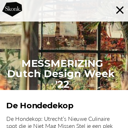
MESSMERIZING
Dutch Design Week 
'22
De Hondedekop 
De Hondekop: Utrecht’s Nieuwe Culinaire 
spot die je Niet Mag Missen Stel je een plek 