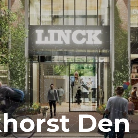
horst 
Den